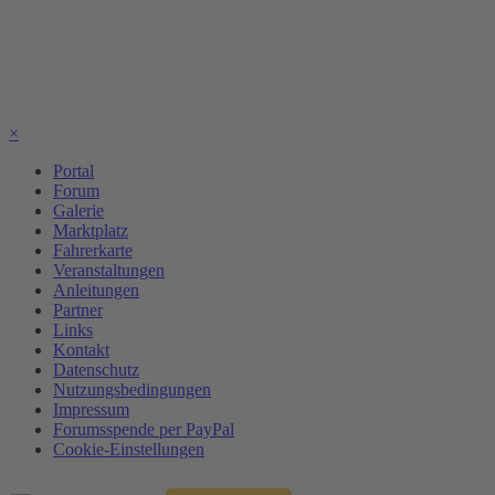
×
Portal
Forum
Galerie
Marktplatz
Fahrerkarte
Veranstaltungen
Anleitungen
Partner
Links
Kontakt
Datenschutz
Nutzungsbedingungen
Impressum
Forumsspende per PayPal
Cookie-Einstellungen