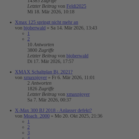
14385
Zugriffe
Letzter Beitrag
von
Feldi2025
Mi 18. Mär 2026, 10:18
Xmax 125 springt nicht mehr an
von
hjoberwald
»
Sa 14. Mär 2026, 13:43
1
2
10
Antworten
3800
Zugriffe
Letzter Beitrag
von
hjoberwald
Di 17. Mär 2026, 17:57
XMAX Schaltplan Bj. 2021?
von
xmaxnjoyer
»
Fr 6. Mär 2026, 11:01
2
Antworten
1826
Zugriffe
Letzter Beitrag
von
xmaxnjoyer
Sa 7. Mär 2026, 00:37
X-Max 300 BJ 2018 - Anlasser defekt?
von
Moach_2000
»
Mo 20. Okt 2025, 21:36
1
2
3
4