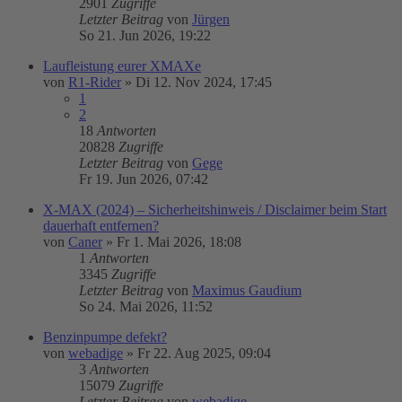
2901
Zugriffe
Letzter Beitrag
von
Jürgen
So 21. Jun 2026, 19:22
Laufleistung eurer XMAXe
von
R1-Rider
»
Di 12. Nov 2024, 17:45
1
2
18
Antworten
20828
Zugriffe
Letzter Beitrag
von
Gege
Fr 19. Jun 2026, 07:42
X-MAX (2024) – Sicherheitshinweis / Disclaimer beim Start
dauerhaft entfernen?
von
Caner
»
Fr 1. Mai 2026, 18:08
1
Antworten
3345
Zugriffe
Letzter Beitrag
von
Maximus Gaudium
So 24. Mai 2026, 11:52
Benzinpumpe defekt?
von
webadige
»
Fr 22. Aug 2025, 09:04
3
Antworten
15079
Zugriffe
Letzter Beitrag
von
webadige