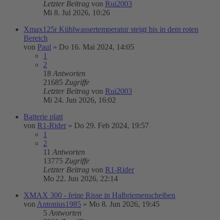
Letzter Beitrag
von
Rui2003
Mi 8. Jul 2026, 10:26
Xmax125r Kühlwassertemperatur steigt bis in dem roten
Bereich
von
Paul
»
Do 16. Mai 2024, 14:05
1
2
18
Antworten
21685
Zugriffe
Letzter Beitrag
von
Rui2003
Mi 24. Jun 2026, 16:02
Batterie platt
von
R1-Rider
»
Do 29. Feb 2024, 19:57
1
2
11
Antworten
13775
Zugriffe
Letzter Beitrag
von
R1-Rider
Mo 22. Jun 2026, 22:14
XMAX 300 - feine Risse in Halbriemenscheiben
von
Antonius1985
»
Mo 8. Jun 2026, 19:45
5
Antworten