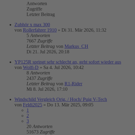
Antworten
Zugriffe
Letzter Beitrag
Zubhör x max 300
von
Rollerfahrer 1910
»
Di 31. Mär 2026, 11:32
5
Antworten
7667
Zugriffe
Letzter Beitrag
von
Markus_CH
Di 21. Jul 2026, 20:18
YP125R springt sehr schlecht an, geht sofort wieder aus
von
Wolfi-D
»
Sa 4. Jul 2026, 10:42
8
Antworten
2437
Zugriffe
Letzter Beitrag
von
R1-Rider
Mi 8. Jul 2026, 17:10
Windschild Vergleich Orig. / Hoch/ Puig V-Tech
von
Feldi2025
»
Do 13. Mär 2025, 09:05
1
2
3
20
Antworten
51673
Zugriffe