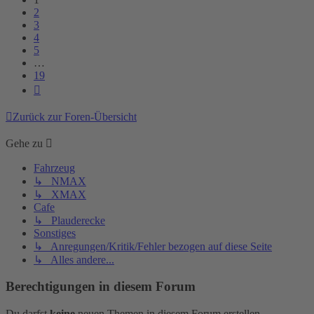
2
3
4
5
…
19
Nächste
Zurück zur Foren-Übersicht
Gehe zu
Fahrzeug
↳ NMAX
↳ XMAX
Cafe
↳ Plauderecke
Sonstiges
↳ Anregungen/Kritik/Fehler bezogen auf diese Seite
↳ Alles andere...
Berechtigungen in diesem Forum
Du darfst
keine
neuen Themen in diesem Forum erstellen.