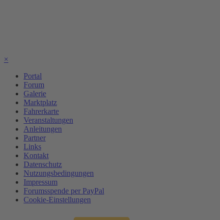
×
Portal
Forum
Galerie
Marktplatz
Fahrerkarte
Veranstaltungen
Anleitungen
Partner
Links
Kontakt
Datenschutz
Nutzungsbedingungen
Impressum
Forumsspende per PayPal
Cookie-Einstellungen