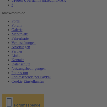
Foren-Übersicht
Fahrzeug
NMAX
Suche
nmax-forum.de
Portal
Forum
Galerie
Marktplatz
Fahrerkarte
Veranstaltungen
Anleitungen
Partner
Links
Kontakt
Datenschutz
Nutzungsbedingungen
Impressum
Forumsspende per PayPal
Cookie-Einstellungen
Forumsspende