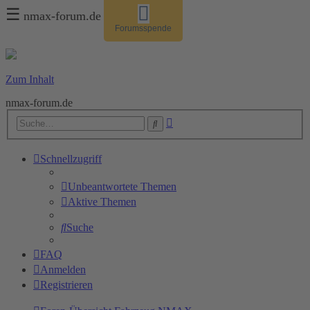
☰
nmax-forum.de
Forumsspende
Zum Inhalt
nmax-forum.de
Erweiterte
Suche
Suche
Schnellzugriff
Unbeantwortete Themen
Aktive Themen
Suche
FAQ
Anmelden
Registrieren