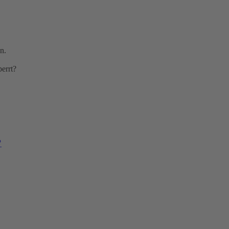
n.
errt?
?