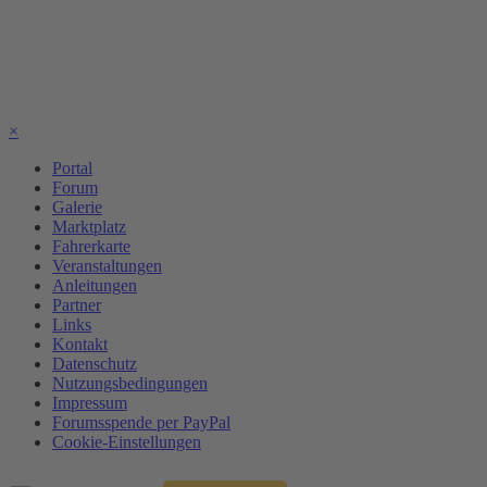
×
Portal
Forum
Galerie
Marktplatz
Fahrerkarte
Veranstaltungen
Anleitungen
Partner
Links
Kontakt
Datenschutz
Nutzungsbedingungen
Impressum
Forumsspende per PayPal
Cookie-Einstellungen