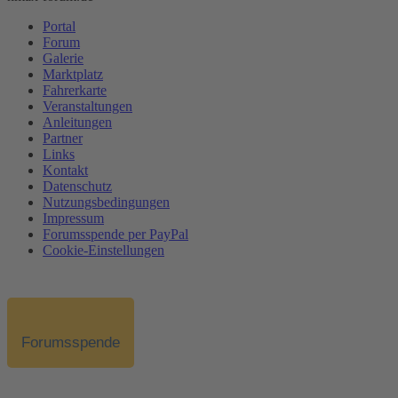
Portal
Forum
Galerie
Marktplatz
Fahrerkarte
Veranstaltungen
Anleitungen
Partner
Links
Kontakt
Datenschutz
Nutzungsbedingungen
Impressum
Forumsspende per PayPal
Cookie-Einstellungen
Forumsspende