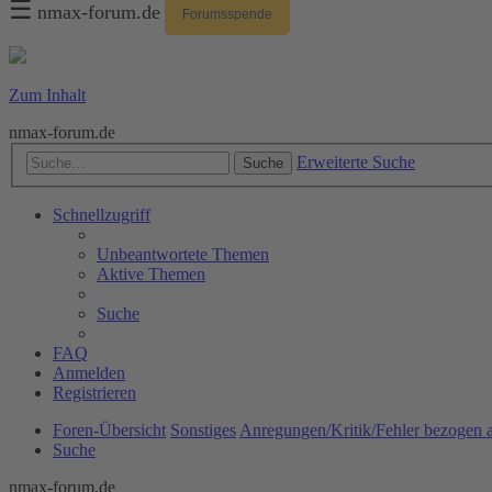
☰
nmax-forum.de
Forumsspende
Zum Inhalt
nmax-forum.de
Erweiterte Suche
Suche
Schnellzugriff
Unbeantwortete Themen
Aktive Themen
Suche
FAQ
Anmelden
Registrieren
Foren-Übersicht
Sonstiges
Anregungen/Kritik/Fehler bezogen a
Suche
nmax-forum.de