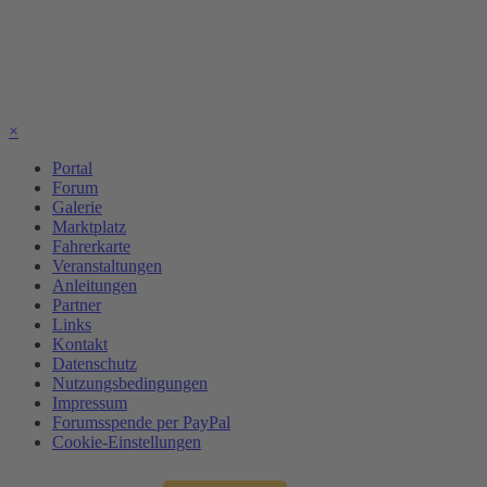
×
Portal
Forum
Galerie
Marktplatz
Fahrerkarte
Veranstaltungen
Anleitungen
Partner
Links
Kontakt
Datenschutz
Nutzungsbedingungen
Impressum
Forumsspende per PayPal
Cookie-Einstellungen