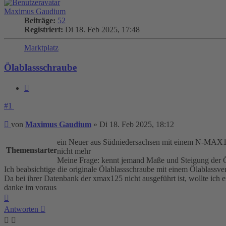
Maximus Gaudium
Beiträge:
52
Registriert:
Di 18. Feb 2025, 17:48
Marktplatz
Ölablassschraube
Zitieren
#1
Beitrag
von
Maximus Gaudium
»
Di 18. Feb 2025, 18:12
ein Neuer aus Südniedersachsen mit einem N-MAX125 B
Themenstarter
nicht mehr
Meine Frage: kennt jemand Maße und Steigung der 
Ich beabsichtige die originale Ölablassschraube mit einem Ölablassven
Da bei ihrer Datenbank der xmax125 nicht ausgeführt ist, wollte ich 
danke im voraus
Nach
oben
Antworten