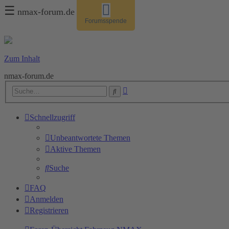
☰
nmax-forum.de
Forumsspende
Zum Inhalt
nmax-forum.de
Erweiterte
Suche
Suche
Schnellzugriff
Unbeantwortete Themen
Aktive Themen
Suche
FAQ
Anmelden
Registrieren