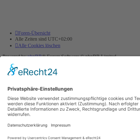
Foren-Übersicht
Alle Zeiten sind
UTC+02:00
Alle Cookies löschen
Powered by
phpBB
® Forum Software © phpBB Limited
Deutsche Übersetzung durch
phpBB.de
Cookie-Einstellungen
| Impressum
| Kontakt
Datenschutz
|
Nutzungsbedingungen
Time: 0.012s
| Peak Memory Usage: 12.07 MiB | GZIP: Off