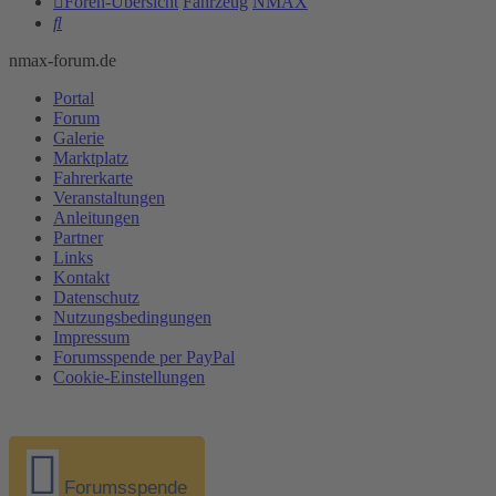
Foren-Übersicht
Fahrzeug
NMAX
Suche
nmax-forum.de
Portal
Forum
Galerie
Marktplatz
Fahrerkarte
Veranstaltungen
Anleitungen
Partner
Links
Kontakt
Datenschutz
Nutzungsbedingungen
Impressum
Forumsspende per PayPal
Cookie-Einstellungen
Forumsspende