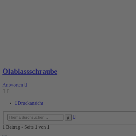
Ölablassschraube
Antworten
Druckansicht
Erweiterte
Suche
Suche
1 Beitrag • Seite
1
von
1