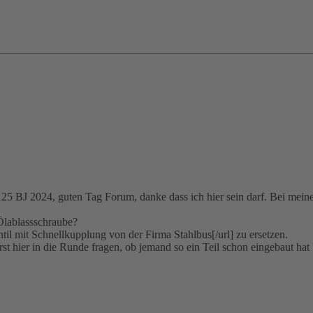
J 2024, guten Tag Forum, danke dass ich hier sein darf. Bei meinen bis
Ölablassschraube?
til mit Schnellkupplung von der Firma Stahlbus[/url] zu ersetzen.
erst hier in die Runde fragen, ob jemand so ein Teil schon eingebaut ha