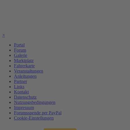
×
Portal
Forum
Galerie
Marktplatz
Fahrerkarte
Veranstaltungen
Anleitungen
Partner
Links
Kontakt
Datenschutz
Nutzungsbedingungen
Impressum
Forumsspende per PayPal
Cookie-Einstellungen