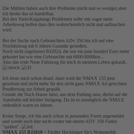
Die Mühlen haben auch ihre Probleme (nicht mal so wenige) aber
ich denke das ist handelbar.
Bei den Vario/Kupplungs Problemen sollte mir sogar mein
Arbeitsweg helfen dass dies wahrscheinlich nicht mal auftauchen
wird.
Bei der Suche nach Gebrauchten ADv 350 bin ich auf eine
Neufahrzeug mit 6 Jahren Garantie gestoßen.
Noch nicht zugelassen BJ2024, die nur ein paar hundert Euro mehr
gekostet hat wie eine Gebrauchte mit 6000-8000km...
Also das erste Neue Fahrzeug für mich in meinem Leben gekauft.
Ich freue mich schon drauf, dann wird die NMAX 155 jetzt
geschont und nicht mehr für den nicht ganz NMAX Art gerechten
Pendlerweg zur Arbeit gequält.
Gerade die Nach Hause fahrt, aus dem Parking raus, direkt auf die
Autobahn mit leichter Steigung. Da ist es unmöglich die NMAX
ordentlich warm zu fahren.
Keine Sorge, ich bin auch schon in passenden Foren angemeldet
und werde euch hier nicht weiter mit einem ADV 350 Faden
"quälen".
NMAX 155 BJ2018
+ Fiedler Heckträger für's Wohnmobil.