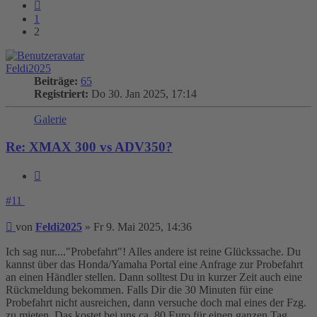
Vorherige
1
2
Feldi2025
Beiträge:
65
Registriert:
Do 30. Jan 2025, 17:14
Galerie
Re: XMAX 300 vs ADV350?
Zitieren
#11
Beitrag
von
Feldi2025
»
Fr 9. Mai 2025, 14:36
Ich sag nur...."Probefahrt"! Alles andere ist reine Glückssache. Du
kannst über das Honda/Yamaha Portal eine Anfrage zur Probefahrt
an einen Händler stellen. Dann solltest Du in kurzer Zeit auch eine
Rückmeldung bekommen. Falls Dir die 30 Minuten für eine
Probefahrt nicht ausreichen, dann versuche doch mal eines der Fzg.
zu mieten. Das kostet bei uns ca. 80 Euro für einen ganzen Tag.