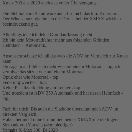
Xmax 300 aus 2020 auch aus voller Überzeugung.
Die Stehhöhe im Stand wäre auch für mich das k.o. Kriterium.
Der Windschutz, glaube ich dir. Der ist bei der XMAX wirklich
beeindruckend gut.
Allerdings teile ich deine Grundauffassung nicht.
Ich bin kein Motorradfahrer mehr aus folgenden Gründen:
Helmfach + Automatik.
Ansonsten schätze ich all das was die ADV im Vergleich zur Xmax
kann.
Du sagst man fühlt sich mehr wie auf einem Motorrad - top, ich
vermisse das sitzen wie auf einem Motorrad.
Optik eher wie Motorrad - top.
Federung weicher - top.
Keine Plastikverkleidung am Lenker - top.
Und trotzdem ist ADV 350 Automatik und hat riesen Helmfach -
top.
Fazit für mich: Bis auch die Sitzhöhe überzeugt mich ADV im
direkten Vergleich.
Habe aber nicht ohne Grund bei meiner XMAX die niedrigere
Sitzbank von Yamaha (4cm niedriger).
Yamaha X-Max 300, Bj 2020