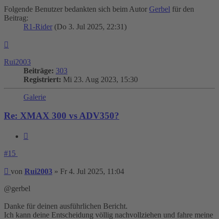
Folgende Benutzer bedankten sich beim Autor
Gerbel
für den
Beitrag:
R1-Rider
(Do 3. Jul 2025, 22:31)
Nach
oben
Rui2003
Beiträge:
303
Registriert:
Mi 23. Aug 2023, 15:30
Galerie
Re: XMAX 300 vs ADV350?
Zitieren
#15
Beitrag
von
Rui2003
»
Fr 4. Jul 2025, 11:04
@gerbel
Danke für deinen ausführlichen Bericht.
Ich kann deine Entscheidung völlig nachvollziehen und fahre meine