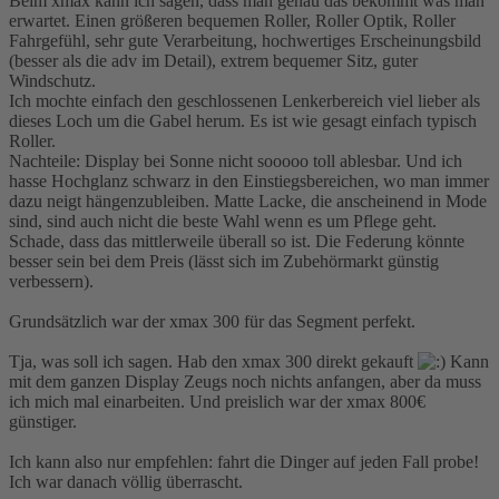
Beim xmax kann ich sagen, dass man genau das bekommt was man
erwartet. Einen größeren bequemen Roller, Roller Optik, Roller
Fahrgefühl, sehr gute Verarbeitung, hochwertiges Erscheinungsbild
(besser als die adv im Detail), extrem bequemer Sitz, guter
Windschutz.
Ich mochte einfach den geschlossenen Lenkerbereich viel lieber als
dieses Loch um die Gabel herum. Es ist wie gesagt einfach typisch
Roller.
Nachteile: Display bei Sonne nicht sooooo toll ablesbar. Und ich
hasse Hochglanz schwarz in den Einstiegsbereichen, wo man immer
dazu neigt hängenzubleiben. Matte Lacke, die anscheinend in Mode
sind, sind auch nicht die beste Wahl wenn es um Pflege geht.
Schade, dass das mittlerweile überall so ist. Die Federung könnte
besser sein bei dem Preis (lässt sich im Zubehörmarkt günstig
verbessern).
Grundsätzlich war der xmax 300 für das Segment perfekt.
Tja, was soll ich sagen. Hab den xmax 300 direkt gekauft
Kann
mit dem ganzen Display Zeugs noch nichts anfangen, aber da muss
ich mich mal einarbeiten. Und preislich war der xmax 800€
günstiger.
Ich kann also nur empfehlen: fahrt die Dinger auf jeden Fall probe!
Ich war danach völlig überrascht.