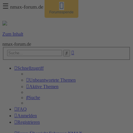
☰
nmax-forum.de
Forumsspende
Zum Inhalt
nmax-forum.de
Erweiterte
Suche
Suche
Schnellzugriff
Unbeantwortete Themen
Aktive Themen
Suche
FAQ
Anmelden
Registrieren