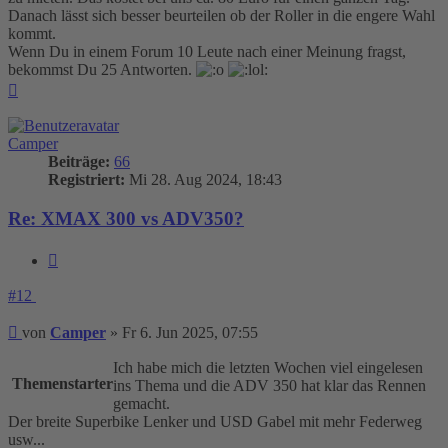
Danach lässt sich besser beurteilen ob der Roller in die engere Wahl
kommt.
Wenn Du in einem Forum 10 Leute nach einer Meinung fragst,
bekommst Du 25 Antworten.
Nach
oben
Camper
Beiträge:
66
Registriert:
Mi 28. Aug 2024, 18:43
Re: XMAX 300 vs ADV350?
Zitieren
#12
Beitrag
von
Camper
»
Fr 6. Jun 2025, 07:55
Ich habe mich die letzten Wochen viel eingelesen
Themenstarter
ins Thema und die ADV 350 hat klar das Rennen
gemacht.
Der breite Superbike Lenker und USD Gabel mit mehr Federweg
usw...