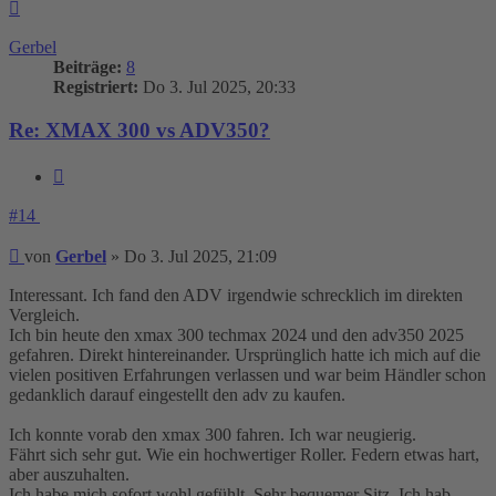
Nach
oben
Gerbel
Beiträge:
8
Registriert:
Do 3. Jul 2025, 20:33
Re: XMAX 300 vs ADV350?
Zitieren
#14
Beitrag
von
Gerbel
»
Do 3. Jul 2025, 21:09
Interessant. Ich fand den ADV irgendwie schrecklich im direkten
Vergleich.
Ich bin heute den xmax 300 techmax 2024 und den adv350 2025
gefahren. Direkt hintereinander. Ursprünglich hatte ich mich auf die
vielen positiven Erfahrungen verlassen und war beim Händler schon
gedanklich darauf eingestellt den adv zu kaufen.
Ich konnte vorab den xmax 300 fahren. Ich war neugierig.
Fährt sich sehr gut. Wie ein hochwertiger Roller. Federn etwas hart,
aber auszuhalten.
Ich habe mich sofort wohl gefühlt. Sehr bequemer Sitz. Ich hab