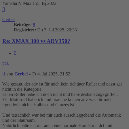
Yamaha N-Max 155, Bj 2022
Nach
oben
Gerbel
Beiträge:
8
Registriert:
Do 3. Jul 2025, 20:33
Re: XMAX 300 vs ADV350?
Zitieren
#16
Beitrag
von
Gerbel
»
Fr 4. Jul 2025, 21:52
Wie gesagt, der adv ist für mich kein richtiger Roller und passt gar
nicht in die Kategorie.
Einen Roller habe ich noch nicht und habe deshalb zugegriffen.
Ein Motorrad habe ich und brauche keinen adv was für mich
irgendwie nichts Halbes und Ganzes ist.
Und tatsächlich war bei mir auch ausschlaggebend die Automatik
und der Stauraum.
Natürlich hätte ich mir auch eine normale Honda mit dct und