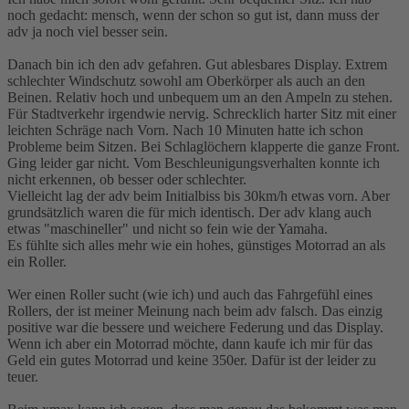
noch gedacht: mensch, wenn der schon so gut ist, dann muss der
adv ja noch viel besser sein.
Danach bin ich den adv gefahren. Gut ablesbares Display. Extrem
schlechter Windschutz sowohl am Oberkörper als auch an den
Beinen. Relativ hoch und unbequem um an den Ampeln zu stehen.
Für Stadtverkehr irgendwie nervig. Schrecklich harter Sitz mit einer
leichten Schräge nach Vorn. Nach 10 Minuten hatte ich schon
Probleme beim Sitzen. Bei Schlaglöchern klapperte die ganze Front.
Ging leider gar nicht. Vom Beschleunigungsverhalten konnte ich
nicht erkennen, ob besser oder schlechter.
Vielleicht lag der adv beim Initialbiss bis 30km/h etwas vorn. Aber
grundsätzlich waren die für mich identisch. Der adv klang auch
etwas "maschineller" und nicht so fein wie der Yamaha.
Es fühlte sich alles mehr wie ein hohes, günstiges Motorrad an als
ein Roller.
Wer einen Roller sucht (wie ich) und auch das Fahrgefühl eines
Rollers, der ist meiner Meinung nach beim adv falsch. Das einzig
positive war die bessere und weichere Federung und das Display.
Wenn ich aber ein Motorrad möchte, dann kaufe ich mir für das
Geld ein gutes Motorrad und keine 350er. Dafür ist der leider zu
teuer.