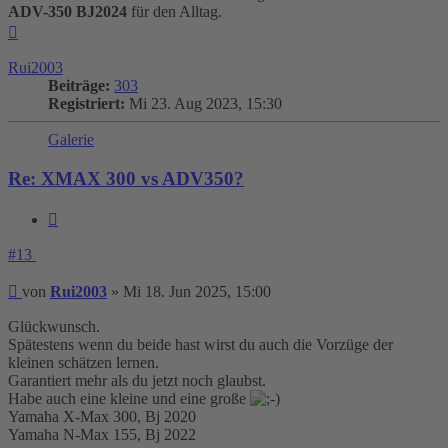
ADV-350 BJ2024
für den Alltag.
Nach
oben
Rui2003
Beiträge:
303
Registriert:
Mi 23. Aug 2023, 15:30
Galerie
Re: XMAX 300 vs ADV350?
Zitieren
#13
Beitrag
von
Rui2003
»
Mi 18. Jun 2025, 15:00
Glückwunsch.
Spätestens wenn du beide hast wirst du auch die Vorzüge der
kleinen schätzen lernen.
Garantiert mehr als du jetzt noch glaubst.
Habe auch eine kleine und eine große
Yamaha X-Max 300, Bj 2020
Yamaha N-Max 155, Bj 2022