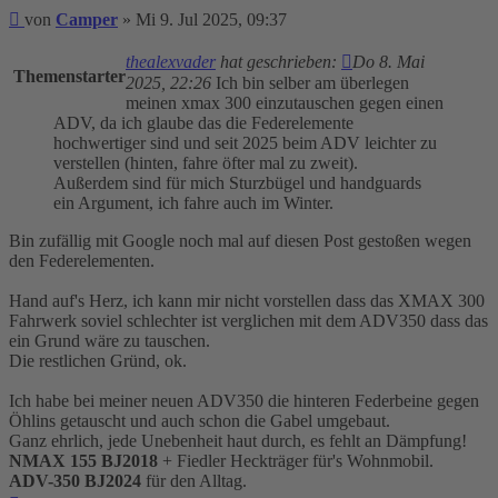
Beitrag
von
Camper
»
Mi 9. Jul 2025, 09:37
thealexvader
hat geschrieben:
Do 8. Mai
Themenstarter
2025, 22:26
Ich bin selber am überlegen
meinen xmax 300 einzutauschen gegen einen
ADV, da ich glaube das die Federelemente
hochwertiger sind und seit 2025 beim ADV leichter zu
verstellen (hinten, fahre öfter mal zu zweit).
Außerdem sind für mich Sturzbügel und handguards
ein Argument, ich fahre auch im Winter.
Bin zufällig mit Google noch mal auf diesen Post gestoßen wegen
den Federelementen.
Hand auf's Herz, ich kann mir nicht vorstellen dass das XMAX 300
Fahrwerk soviel schlechter ist verglichen mit dem ADV350 dass das
ein Grund wäre zu tauschen.
Die restlichen Gründ, ok.
Ich habe bei meiner neuen ADV350 die hinteren Federbeine gegen
Öhlins getauscht und auch schon die Gabel umgebaut.
Ganz ehrlich, jede Unebenheit haut durch, es fehlt an Dämpfung!
NMAX 155 BJ2018
+ Fiedler Heckträger für's Wohnmobil.
ADV-350 BJ2024
für den Alltag.