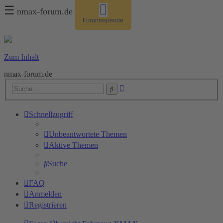
☰
nmax-forum.de
Forumsspende
Zum Inhalt
nmax-forum.de
Erweiterte
Suche
Suche
Schnellzugriff
Unbeantwortete Themen
Aktive Themen
Suche
FAQ
Anmelden
Registrieren