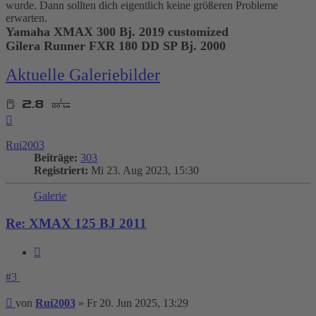
wurde. Dann sollten dich eigentlich keine größeren Probleme
erwarten.
Yamaha XMAX 300 Bj. 2019 customized
Gilera Runner FXR 180 DD SP Bj. 2000
Aktuelle Galeriebilder
Nach
oben
Rui2003
Beiträge:
303
Registriert:
Mi 23. Aug 2023, 15:30
Galerie
Re: XMAX 125 BJ 2011
Zitieren
#3
Beitrag
von
Rui2003
»
Fr 20. Jun 2025, 13:29