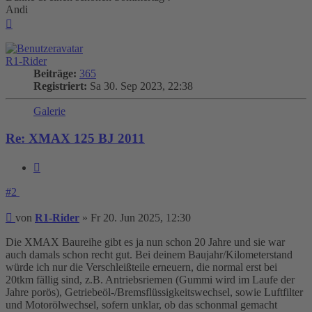
Andi
Nach
oben
R1-Rider
Beiträge:
365
Registriert:
Sa 30. Sep 2023, 22:38
Galerie
Re: XMAX 125 BJ 2011
Zitieren
#2
Beitrag
von
R1-Rider
»
Fr 20. Jun 2025, 12:30
Die XMAX Baureihe gibt es ja nun schon 20 Jahre und sie war
auch damals schon recht gut. Bei deinem Baujahr/Kilometerstand
würde ich nur die Verschleißteile erneuern, die normal erst bei
20tkm fällig sind, z.B. Antriebsriemen (Gummi wird im Laufe der
Jahre porös), Getriebeöl-/Bremsflüssigkeitswechsel, sowie Luftfilter
und Motorölwechsel, sofern unklar, ob das schonmal gemacht