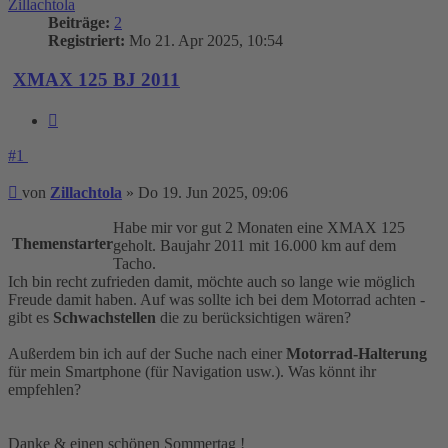
Zillachtola
Beiträge:
2
Registriert:
Mo 21. Apr 2025, 10:54
XMAX 125 BJ 2011
Zitieren
#1
Beitrag
von
Zillachtola
»
Do 19. Jun 2025, 09:06
Habe mir vor gut 2 Monaten eine XMAX 125
Themenstarter
geholt. Baujahr 2011 mit 16.000 km auf dem
Tacho.
Ich bin recht zufrieden damit, möchte auch so lange wie möglich
Freude damit haben. Auf was sollte ich bei dem Motorrad achten -
gibt es
Schwachstellen
die zu berücksichtigen wären?
Außerdem bin ich auf der Suche nach einer
Motorrad-Halterung
für mein Smartphone (für Navigation usw.). Was könnt ihr
empfehlen?
Danke & einen schönen Sommertag !