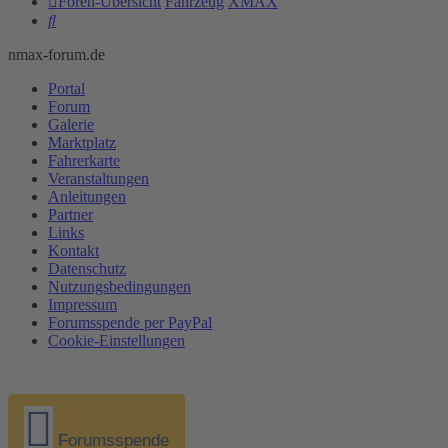
Foren-Übersicht
Fahrzeug
XMAX
Suche
nmax-forum.de
Portal
Forum
Galerie
Marktplatz
Fahrerkarte
Veranstaltungen
Anleitungen
Partner
Links
Kontakt
Datenschutz
Nutzungsbedingungen
Impressum
Forumsspende per PayPal
Cookie-Einstellungen
Forumsspende