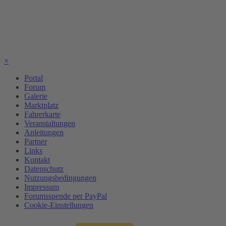
×
Portal
Forum
Galerie
Marktplatz
Fahrerkarte
Veranstaltungen
Anleitungen
Partner
Links
Kontakt
Datenschutz
Nutzungsbedingungen
Impressum
Forumsspende per PayPal
Cookie-Einstellungen