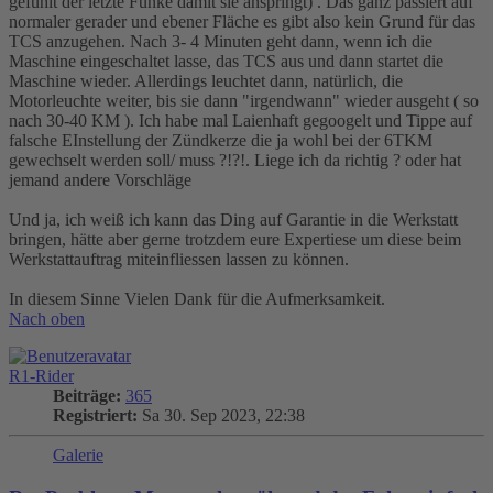
gefühlt der letzte Funke damit sie anspringt) . Das ganz passiert auf
normaler gerader und ebener Fläche es gibt also kein Grund für das
TCS anzugehen. Nach 3- 4 Minuten geht dann, wenn ich die
Maschine eingeschaltet lasse, das TCS aus und dann startet die
Maschine wieder. Allerdings leuchtet dann, natürlich, die
Motorleuchte weiter, bis sie dann "irgendwann" wieder ausgeht ( so
nach 30-40 KM ). Ich habe mal Laienhaft gegoogelt und Tippe auf
falsche EInstellung der Zündkerze die ja wohl bei der 6TKM
gewechselt werden soll/ muss ?!?!. Liege ich da richtig ? oder hat
jemand andere Vorschläge
Und ja, ich weiß ich kann das Ding auf Garantie in die Werkstatt
bringen, hätte aber gerne trotzdem eure Expertiese um diese beim
Werkstattauftrag miteinfliessen lassen zu können.
In diesem Sinne Vielen Dank für die Aufmerksamkeit.
Nach oben
R1-Rider
Beiträge:
365
Registriert:
Sa 30. Sep 2023, 22:38
Galerie