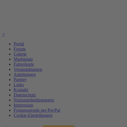
×
Portal
Forum
Galerie
Marktplatz
Fahrerkarte
Veranstaltungen
Anleitungen
Partner
Links
Kontakt
Datenschutz
Nutzungsbedingungen
Impressum
Forumsspende per PayPal
Cookie-Einstellungen