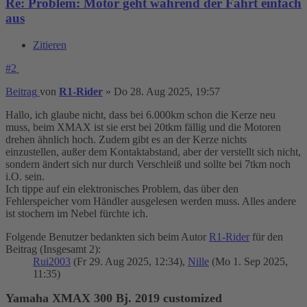
Re: Problem: Motor geht während der Fahrt einfach
aus
Zitieren
#2
Beitrag
von
R1-Rider
»
Do 28. Aug 2025, 19:57
Hallo, ich glaube nicht, dass bei 6.000km schon die Kerze neu
muss, beim XMAX ist sie erst bei 20tkm fällig und die Motoren
drehen ähnlich hoch. Zudem gibt es an der Kerze nichts
einzustellen, außer dem Kontaktabstand, aber der verstellt sich nicht,
sondern ändert sich nur durch Verschleiß und sollte bei 7tkm noch
i.O. sein.
Ich tippe auf ein elektronisches Problem, das über den
Fehlerspeicher vom Händler ausgelesen werden muss. Alles andere
ist stochern im Nebel fürchte ich.
Folgende Benutzer bedankten sich beim Autor
R1-Rider
für den
Beitrag (Insgesamt 2):
Rui2003
(Fr 29. Aug 2025, 12:34),
Nille
(Mo 1. Sep 2025,
11:35)
Yamaha XMAX 300 Bj. 2019 customized