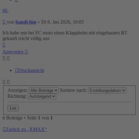
#6
Beitrag
von
bandi-fun
»
Di 6. Jan 2026, 10:05
Ich habe mir bei FC moto einen Klapphelm mit eingebauten BT
gekauft reicht völlig aus
Nach
oben
Antworten
Druckansicht
Anzeigen:
Sortiere nach:
Richtung:
6 Beiträge • Seite
1
von
1
Zurück zu „XMAX“