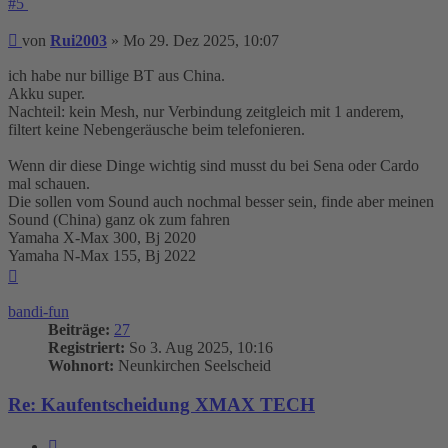
#5
Beitrag
von
Rui2003
»
Mo 29. Dez 2025, 10:07
ich habe nur billige BT aus China.
Akku super.
Nachteil: kein Mesh, nur Verbindung zeitgleich mit 1 anderem,
filtert keine Nebengeräusche beim telefonieren.
Wenn dir diese Dinge wichtig sind musst du bei Sena oder Cardo
mal schauen.
Die sollen vom Sound auch nochmal besser sein, finde aber meinen
Sound (China) ganz ok zum fahren
Yamaha X-Max 300, Bj 2020
Yamaha N-Max 155, Bj 2022
Nach
oben
bandi-fun
Beiträge:
27
Registriert:
So 3. Aug 2025, 10:16
Wohnort:
Neunkirchen Seelscheid
Re: Kaufentscheidung XMAX TECH
Zitieren