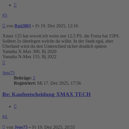
Zitieren
#3
Beitrag
von
Rui2003
»
Fr 19. Dez 2025, 12:16
Xmax 125 hat soweit ich weiss nur 12,5 PS, die Forza hat 15PS.
Solltest 2x überlegen welche du willst. In der Stadt egal, aber
Überland wirst du den Unterschied sicher deutlich spüren
Yamaha X-Max 300, Bj 2020
Yamaha N-Max 155, Bj 2022
Nach
oben
Jens75
Beiträge:
2
Registriert:
Mi 17. Dez 2025, 17:56
Re: Kaufentscheidung XMAX TECH
Zitieren
#4
Beitrag
von
Jens75
»
Fr 19. Dez 2025, 20:55