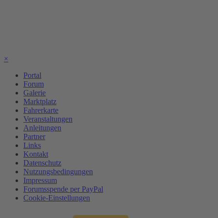
×
Portal
Forum
Galerie
Marktplatz
Fahrerkarte
Veranstaltungen
Anleitungen
Partner
Links
Kontakt
Datenschutz
Nutzungsbedingungen
Impressum
Forumsspende per PayPal
Cookie-Einstellungen