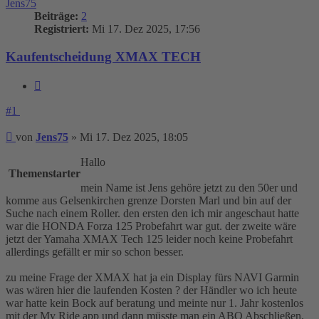
Jens75
Beiträge:
2
Registriert:
Mi 17. Dez 2025, 17:56
Kaufentscheidung XMAX TECH
Zitieren
#1
Beitrag
von
Jens75
»
Mi 17. Dez 2025, 18:05
Hallo
Themenstarter
mein Name ist Jens gehöre jetzt zu den 50er und
komme aus Gelsenkirchen grenze Dorsten Marl und bin auf der
Suche nach einem Roller. den ersten den ich mir angeschaut hatte
war die HONDA Forza 125 Probefahrt war gut. der zweite wäre
jetzt der Yamaha XMAX Tech 125 leider noch keine Probefahrt
allerdings gefällt er mir so schon besser.
zu meine Frage der XMAX hat ja ein Display fürs NAVI Garmin
was wären hier die laufenden Kosten ? der Händler wo ich heute
war hatte kein Bock auf beratung und meinte nur 1. Jahr kostenlos
mit der My Ride app und dann müsste man ein ABO Abschließen.