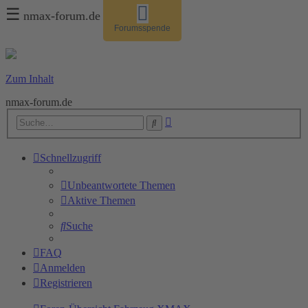
☰
nmax-forum.de
Forumsspende
Zum Inhalt
nmax-forum.de
Erweiterte
Suche
Suche
Schnellzugriff
Unbeantwortete Themen
Aktive Themen
Suche
FAQ
Anmelden
Registrieren