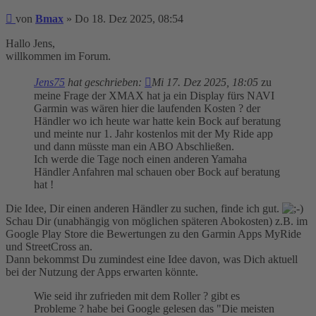
Beitrag
von
Bmax
»
Do 18. Dez 2025, 08:54
Hallo Jens,
willkommen im Forum.
Jens75
hat geschrieben:
Mi 17. Dez 2025, 18:05
zu
meine Frage der XMAX hat ja ein Display fürs NAVI
Garmin was wären hier die laufenden Kosten ? der
Händler wo ich heute war hatte kein Bock auf beratung
und meinte nur 1. Jahr kostenlos mit der My Ride app
und dann müsste man ein ABO Abschließen.
Ich werde die Tage noch einen anderen Yamaha
Händler Anfahren mal schauen ober Bock auf beratung
hat !
Die Idee, Dir einen anderen Händler zu suchen, finde ich gut.
Schau Dir (unabhängig von möglichen späteren Abokosten) z.B. im
Google Play Store die Bewertungen zu den Garmin Apps MyRide
und StreetCross an.
Dann bekommst Du zumindest eine Idee davon, was Dich aktuell
bei der Nutzung der Apps erwarten könnte.
Wie seid ihr zufrieden mit dem Roller ? gibt es
Probleme ? habe bei Google gelesen das "Die meisten