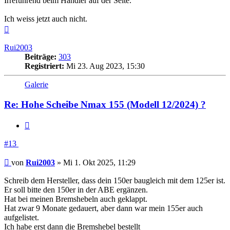
Irreführend beim Händler auf der Seite.
Ich weiss jetzt auch nicht.
Nach
oben
Rui2003
Beiträge:
303
Registriert:
Mi 23. Aug 2023, 15:30
Galerie
Re: Hohe Scheibe Nmax 155 (Modell 12/2024) ?
Zitieren
#13
Beitrag
von
Rui2003
»
Mi 1. Okt 2025, 11:29
Schreib dem Hersteller, dass dein 150er baugleich mit dem 125er ist.
Er soll bitte den 150er in der ABE ergänzen.
Hat bei meinen Bremshebeln auch geklappt.
Hat zwar 9 Monate gedauert, aber dann war mein 155er auch
aufgelistet.
Ich habe erst dann die Bremshebel bestellt