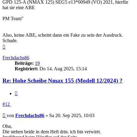
GPD 125-A (NMAX 125) SEG5 e13*00949 (VO) 2021, hierfür
hat sie eine ABE
PM Team"
Also, keine ABE, scheint dann ein Fake zu sein der Ausdruck.
Schade.
Nach
oben
Frechdachs86
Beiträge:
19
Registriert:
Do 14. Aug 2025, 15:14
Re: Hohe Scheibe Nmax 155 (Modell 12/2024) ?
Zitieren
#12
Beitrag
von
Frechdachs86
»
Sa 20. Sep 2025, 10:03
Oha,
Die stehen beide in dem Heft drin. ich bin verwirrt.