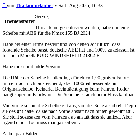
Beitrag
von
Thailandurlauber
»
Sa 1. Aug 2026, 16:38
Servus,
Themenstarter
Threat kann geschlossen werden, habe nun eine
Scheibe mit ABE für die Nmax 155 BJ 2024.
Habe bei einer Firma bestellt und von denen schriftlich, dass
folgende Scheibe passt, deutsche ABE hat und 100% zugelassen ist
für mein Modell: PUIG WINDSHIELD 21802-F
Habe die sehr dunkle Version.
Die Höhe der Scheibe ist allerdings für einen 1,90 großen Fahrer
immer noch nicht ausreichend, aber 1000mal besser als mit
Originalscheibe. Keinerlei Beeinträchtigung beim Fahren, Roller
hängt super im Fahrtwind. Die Scheibe ist auch beim Fluss kaufbar.
Von vorne schaut die Scheibe gut aus, von der Seite als ob ein Depp
sie designt hätte, da sie nach vorne anstatt nach hinten gewölbt ist...
Sie steht sozusagen vom Fahrzeug ab anstatt dass sie anliegt. Aber
irgend einen Tod muss man ja sterben...
Anbei paar Bilder.