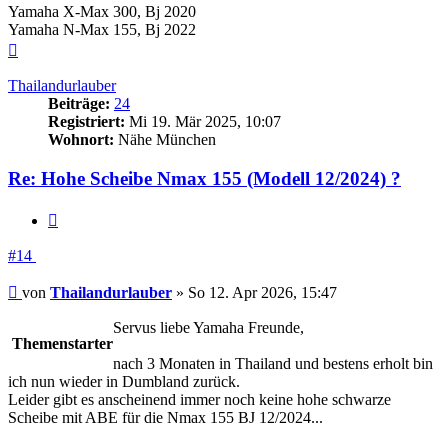
Yamaha X-Max 300, Bj 2020
Yamaha N-Max 155, Bj 2022
Nach
oben
Thailandurlauber
Beiträge:
24
Registriert:
Mi 19. Mär 2025, 10:07
Wohnort:
Nähe München
Re: Hohe Scheibe Nmax 155 (Modell 12/2024) ?
Zitieren
#14
Beitrag
von
Thailandurlauber
»
So 12. Apr 2026, 15:47
Servus liebe Yamaha Freunde,
Themenstarter
nach 3 Monaten in Thailand und bestens erholt bin
ich nun wieder in Dumbland zurück.
Leider gibt es anscheinend immer noch keine hohe schwarze
Scheibe mit ABE für die Nmax 155 BJ 12/2024...