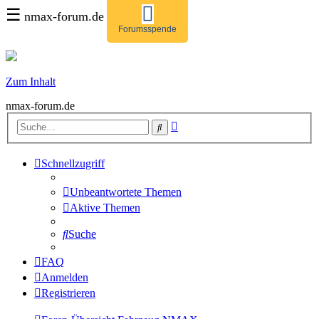
☰
nmax-forum.de
Forumsspende
Zum Inhalt
nmax-forum.de
Erweiterte
Suche
Suche
Schnellzugriff
Unbeantwortete Themen
Aktive Themen
Suche
FAQ
Anmelden
Registrieren