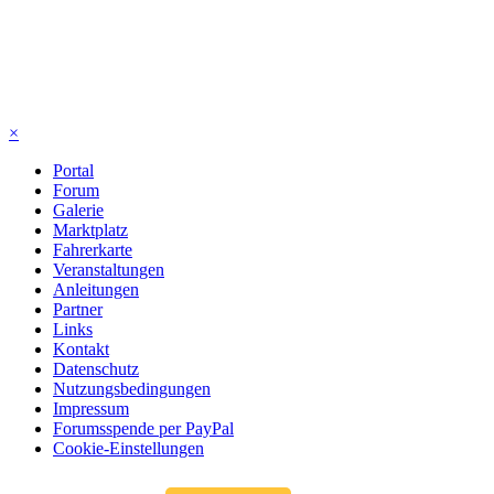
×
Portal
Forum
Galerie
Marktplatz
Fahrerkarte
Veranstaltungen
Anleitungen
Partner
Links
Kontakt
Datenschutz
Nutzungsbedingungen
Impressum
Forumsspende per PayPal
Cookie-Einstellungen