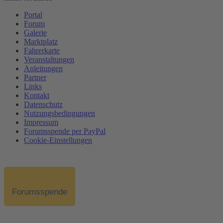
Portal
Forum
Galerie
Marktplatz
Fahrerkarte
Veranstaltungen
Anleitungen
Partner
Links
Kontakt
Datenschutz
Nutzungsbedingungen
Impressum
Forumsspende per PayPal
Cookie-Einstellungen
Forumsspende