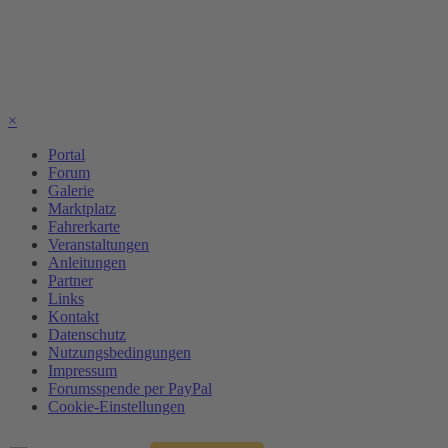
×
Portal
Forum
Galerie
Marktplatz
Fahrerkarte
Veranstaltungen
Anleitungen
Partner
Links
Kontakt
Datenschutz
Nutzungsbedingungen
Impressum
Forumsspende per PayPal
Cookie-Einstellungen