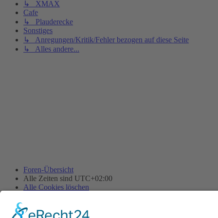
↳ XMAX
Cafe
↳ Plauderecke
Sonstiges
↳ Anregungen/Kritik/Fehler bezogen auf diese Seite
↳ Alles andere...
Foren-Übersicht
Alle Zeiten sind
UTC+02:00
Alle Cookies löschen
Powered by
phpBB
® Forum Software © phpBB Limited