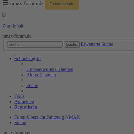
☰
nmax-forum.de
Forumsspende
Zum Inhalt
nmax-forum.de
Erweiterte Suche
Suche
Schnellzugriff
Unbeantwortete Themen
Aktive Themen
Suche
FAQ
Anmelden
Registrieren
Foren-Übersicht
Fahrzeug
NMAX
Suche
nmax-forum.de