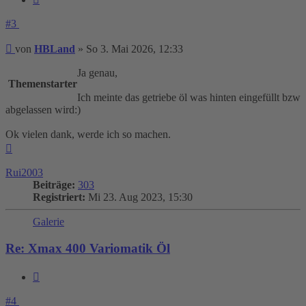
#3
Beitrag
von
HBLand
»
So 3. Mai 2026, 12:33
Ja genau,
Themenstarter
Ich meinte das getriebe öl was hinten eingefüllt bzw
abgelassen wird:)
Ok vielen dank, werde ich so machen.
Nach
oben
Rui2003
Beiträge:
303
Registriert:
Mi 23. Aug 2023, 15:30
Galerie
Re: Xmax 400 Variomatik Öl
Zitieren
#4