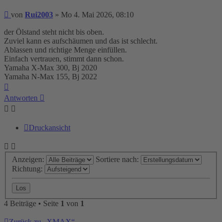
Beitrag
von
Rui2003
»
Mo 4. Mai 2026, 08:10
der Ölstand steht nicht bis oben.
Zuviel kann es aufschäumen und das ist schlecht.
Ablassen und richtige Menge einfüllen.
Einfach vertrauen, stimmt dann schon.
Yamaha X-Max 300, Bj 2020
Yamaha N-Max 155, Bj 2022
Nach
oben
Antworten
Druckansicht
Anzeigen:
Sortiere nach:
Richtung:
4 Beiträge • Seite
1
von
1
Zurück zu „XMAX“