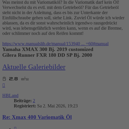
Was meinst du mit Variomatiköl? In die Variomatik darf kein Öl!
Verwechselst du es evtl. mit dem Getriebeöl? Für das Getriebeöl
steht nicht in der Anleitung, dass es bis zur Unterkante der
Einfüllschraube gehen soll, siehe Link. Zuviel Öl würde ich wieder
ablassen, da es dir sonst wahrscheinlich irgendwo rausgedrückt
wird, was lebensgefährlich werden kann, wenn es auf die Bremse,
oder schlimmer noch auf den Reifen kommt!
https://www.manualslib.de/manual/153940 ... =60#manual
Yamaha XMAX 300 Bj. 2019 customized
Gilera Runner FXR 180 DD SP Bj. 2000
Aktuelle Galeriebilder
Nach
oben
HBLand
Beiträge:
2
Registriert:
Sa 2. Mai 2026, 19:23
Re: Xmax 400 Variomatik Öl
Zitieren