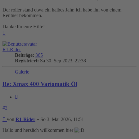
Der roller stand etwa ein halbes Jahr, ich habe ihn von einem
Rentner bekommen.
Danke für eure Hilfe!
Nach
oben
R1-Rider
Beiträge:
365
Registriert:
Sa 30. Sep 2023, 22:38
Galerie
Re: Xmax 400 Variomatik Öl
Zitieren
#2
Beitrag
von
R1-Rider
»
So 3. Mai 2026, 11:51
Hallo und herzlich willkommen hier