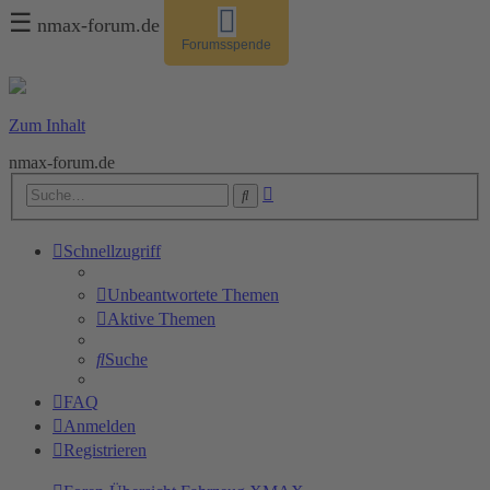
☰
nmax-forum.de
Forumsspende
Zum Inhalt
nmax-forum.de
Erweiterte
Suche
Suche
Schnellzugriff
Unbeantwortete Themen
Aktive Themen
Suche
FAQ
Anmelden
Registrieren