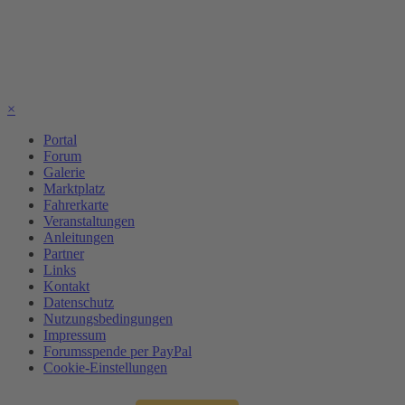
×
Portal
Forum
Galerie
Marktplatz
Fahrerkarte
Veranstaltungen
Anleitungen
Partner
Links
Kontakt
Datenschutz
Nutzungsbedingungen
Impressum
Forumsspende per PayPal
Cookie-Einstellungen