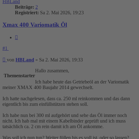
HBLand
Beiträge:
2
Registriert:
Sa 2. Mai 2026, 19:23
Xmax 400 Variomatik Öl
Zitieren
#1
Beitrag
von
HBLand
»
Sa 2. Mai 2026, 19:33
Hallo zusammen,
Themenstarter
Ich habe heute das Getriebeöl an der Variomatik
meiner XMAX 400 Baujahr 2014 gewechselt.
Ich hatte nachgelesen, dass ca. 250 ml reinkommen und das dann
eigentlich bis zum einfüllstützen stehen soll.
Ich habe nun bei 300 ml aufgehört und sehe das Öl immer noch
nicht. Ich hab mal mit einem Kabelbinder geprüft und ich muss
tatsächlich ca. 2 cm rein damit ich am Öl ankomme.
Was soll ich nun tun? Weiter füllen bis es voll ist, oder so lassen?