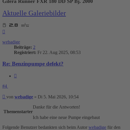
Gilera Runner FXR 180 DD SP Bj. 2000
Aktuelle Galeriebilder
Nach
oben
webadige
Beiträge:
2
Registriert:
Fr 22. Aug 2025, 08:53
Re: Benzinpumpe defekt?
Zitieren
#4
Beitrag
von
webadige
»
Di 5. Mai 2026, 10:54
Danke für die Antworten!
Themenstarter
Ich habe eine neue Pumpe eingebaut
Folgende Benutzer bedankten sich beim Autor
webadige
für den