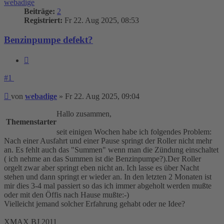
webadige
Beiträge:
2
Registriert:
Fr 22. Aug 2025, 08:53
Benzinpumpe defekt?
Zitieren
#1
Beitrag
von
webadige
»
Fr 22. Aug 2025, 09:04
Hallo zusammen,
Themenstarter
seit einigen Wochen habe ich folgendes Problem:
Nach einer Ausfahrt und einer Pause springt der Roller nicht mehr
an. Es fehlt auch das "Summen" wenn man die Zündung einschaltet
( ich nehme an das Summen ist die Benzinpumpe?).Der Roller
orgelt zwar aber springt eben nicht an. Ich lasse es über Nacht
stehen und dann springt er wieder an. In den letzten 2 Monaten ist
mir dies 3-4 mal passiert so das ich immer abgeholt werden mußte
oder mit den Öffis nach Hause mußte:-)
Vielleicht jemand solcher Erfahrung gehabt oder ne Idee?
XMAX BJ 2011