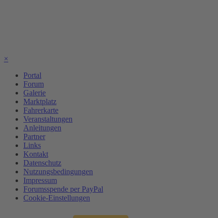
×
Portal
Forum
Galerie
Marktplatz
Fahrerkarte
Veranstaltungen
Anleitungen
Partner
Links
Kontakt
Datenschutz
Nutzungsbedingungen
Impressum
Forumsspende per PayPal
Cookie-Einstellungen