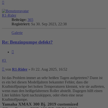
Nach
oben
R1-Rider
Beiträge:
365
Registriert:
Sa 30. Sep 2023, 22:38
Galerie
Re: Benzinpumpe defekt?
Zitieren
#3
Beitrag
von
R1-Rider
»
Fr 22. Aug 2025, 16:52
Ist das Problem immer an sehr heißen Tagen aufgetreten? Dann ist
es ein bei diesen Modelljahren bekannter Fehler, dass die
Kraftstoffpumpe bei hohen Temperaturen klemmt, wie sie auftreten,
wenn man den heißgefahrenen Roller abstellt. Dagegen hilft einen
Liter kühlen Sprit nachzukippen, oder eben eine neue
Kraftstoffpumpe.
Yamaha XMAX 300 Bj. 2019 customized