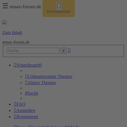
☰
nmax-forum.de
Forumsspende
Zum Inhalt
nmax-forum.de
Erweiterte
Suche
Suche
Schnellzugriff
Unbeantwortete Themen
Aktive Themen
Suche
FAQ
Anmelden
Registrieren