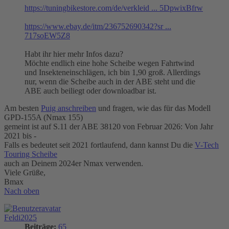
https://tuningbikestore.com/de/verkleid ... 5DpwixBfrw
https://www.ebay.de/itm/236752690342?sr ...
717soEW5Z8
Habt ihr hier mehr Infos dazu?
Möchte endlich eine hohe Scheibe wegen Fahrtwind
und Insekteneinschlägen, ich bin 1,90 groß. Allerdings
nur, wenn die Scheibe auch in der ABE steht und die
ABE auch beiliegt oder downloadbar ist.
Am besten
Puig anschreiben
und fragen, wie das für das Modell
GPD-155A (Nmax 155)
gemeint ist auf S.11 der ABE 38120 von Februar 2026: Von Jahr
2021 bis -
Falls es bedeutet seit 2021 fortlaufend, dann kannst Du die
V-Tech
Touring Scheibe
auch an Deinem 2024er Nmax verwenden.
Viele Grüße,
Bmax
Nach oben
Feldi2025
Beiträge:
65