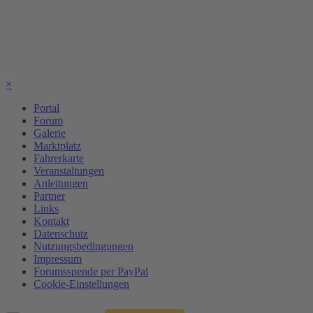
×
Portal
Forum
Galerie
Marktplatz
Fahrerkarte
Veranstaltungen
Anleitungen
Partner
Links
Kontakt
Datenschutz
Nutzungsbedingungen
Impressum
Forumsspende per PayPal
Cookie-Einstellungen