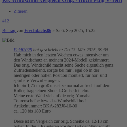
Re: Windschild Vergleich Orig. / Hoch/ Puig V-Tech
Zitieren
#12
Beitrag
von
Frechdachs86
»
Sa 6. Sep 2025, 15:22
Feldi2025
hat geschrieben:
Do 13. Mär 2025, 09:05
Hab mich in den letzten Wochen etwas intensiver um
den Windschutz an meinem 2024-Modell gekümmert.
Das orig. Windschild macht seine Sache eigentlich ganz
Zufriedenstellend, sorgte bei mir , egal ob in der
niedrigen oder hohen Position montiert, für hör- und
spürbare Verwirbelungen.
Ich bin 1,75 m groß uns sitze normal aufrecht auf dem
Roller, trage einen Shoei J-Cruise Jethelm.
Meine erste Wahl viel auf die orig. Yamaha
Tourenscheibe bzw. das Windschild hoch.
Artikelnummer: BKA-283J0-10-00
ca. 120 bis 180 Euro
Diese ist im Vergleich zur orig. Scheibe ca. 12/13 cm
höher. In der UP (unteren Position) ist der Windschutz