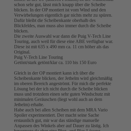
schon sehr gut, lässt mich knapp über die Scheibe
blicken. In der OP montiert ist vom Wind und den
Verwirbelungen eigentlich gar nichts mehr zu spüren.
Dafür bleibt die Scheibenkante oberhalb des
Blickfeldes, man muss also immer durch die Scheibe
blicken.
Die zweite Auswahl war dann die Puig V-Tech Line
Touring, auch weil für diese eine ABE verfügbar war.
Diese ist mit 635 x 490 mm ca. 11 cm höher als das
Original.
Puig V-Tech Line Touring
Getönt/stark getönt/klar ca. 110 bis 150 Euro
Gleich in der OP montiert kann ich über die
Scheibenkante blicken, der Jethelm wird gleichmäßig
im oberen Bereich angeströmt. Für mich die perfekte
Lösung bei der ich nicht durch die Scheibe blicken
muss und trotzdem einen sehr guten Windschutz mit
minimalen Geräuschen (liegt wohl auch an dem
Jethelm) erhalte.
Habe auch bei allen Scheiben mit dem MRA Vario
Spoiler experimentiert. Der macht seine Sache
erstaunlich gut, mir war das ständige manuelle
Anpassen des Winkels aber auf Dauer zu lästig. Ich
bevorzuge da eher eine Plug- and Play Lösung.