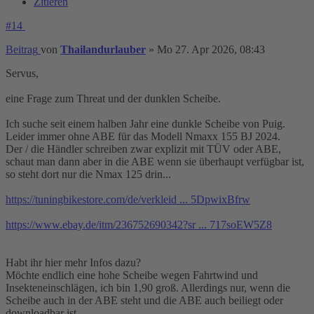
Zitieren
#14
Beitrag
von
Thailandurlauber
»
Mo 27. Apr 2026, 08:43
Servus,
eine Frage zum Threat und der dunklen Scheibe.
Ich suche seit einem halben Jahr eine dunkle Scheibe von Puig.
Leider immer ohne ABE für das Modell Nmaxx 155 BJ 2024.
Der / die Händler schreiben zwar explizit mit TÜV oder ABE,
schaut man dann aber in die ABE wenn sie überhaupt verfügbar ist,
so steht dort nur die Nmax 125 drin...
https://tuningbikestore.com/de/verkleid ... 5DpwixBfrw
https://www.ebay.de/itm/236752690342?sr ... 717soEW5Z8
Habt ihr hier mehr Infos dazu?
Möchte endlich eine hohe Scheibe wegen Fahrtwind und
Insekteneinschlägen, ich bin 1,90 groß. Allerdings nur, wenn die
Scheibe auch in der ABE steht und die ABE auch beiliegt oder
downloadbar ist.