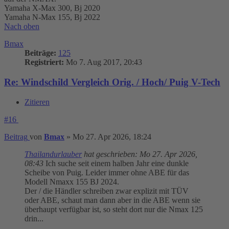
Yamaha X-Max 300, Bj 2020
Yamaha N-Max 155, Bj 2022
Nach oben
Bmax
Beiträge:
125
Registriert:
Mo 7. Aug 2017, 20:43
Re: Windschild Vergleich Orig. / Hoch/ Puig V-Tech
Zitieren
#16
Beitrag
von
Bmax
»
Mo 27. Apr 2026, 18:24
Thailandurlauber
hat geschrieben:
Mo 27. Apr 2026,
08:43
Ich suche seit einem halben Jahr eine dunkle
Scheibe von Puig. Leider immer ohne ABE für das
Modell Nmaxx 155 BJ 2024.
Der / die Händler schreiben zwar explizit mit TÜV
oder ABE, schaut man dann aber in die ABE wenn sie
überhaupt verfügbar ist, so steht dort nur die Nmax 125
drin...