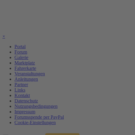
×
Portal
Forum
Galerie
Marktplatz
Fahrerkarte
Veranstaltungen
Anleitungen
Partner
Links
Kontakt
Datenschutz
Nutzungsbedingungen
Impressum
Forumsspende per PayPal
Cookie-Einstellungen