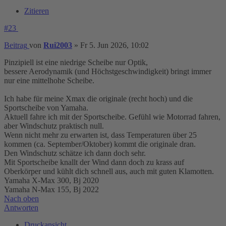
Zitieren
#23
Beitrag
von
Rui2003
»
Fr 5. Jun 2026, 10:02
Pinzipiell ist eine niedrige Scheibe nur Optik,
bessere Aerodynamik (und Höchstgeschwindigkeit) bringt immer
nur eine mittelhohe Scheibe.
Ich habe für meine Xmax die originale (recht hoch) und die
Sportscheibe von Yamaha.
Aktuell fahre ich mit der Sportscheibe. Gefühl wie Motorrad fahren,
aber Windschutz praktisch null.
Wenn nicht mehr zu erwarten ist, dass Temperaturen über 25
kommen (ca. September/Oktober) kommt die originale dran.
Den Windschutz schätze ich dann doch sehr.
Mit Sportscheibe knallt der Wind dann doch zu krass auf
Oberkörper und kühlt dich schnell aus, auch mit guten Klamotten.
Yamaha X-Max 300, Bj 2020
Yamaha N-Max 155, Bj 2022
Nach oben
Antworten
Druckansicht