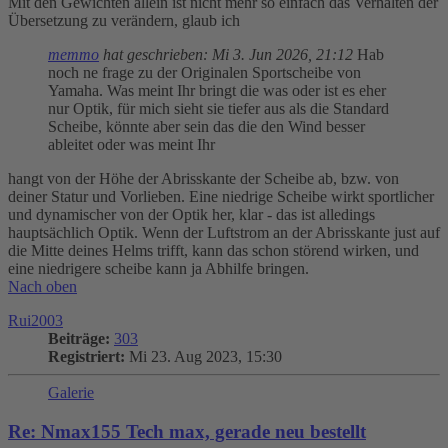
Mit den Gewichten allein ist nicht mehr so einfach das Verhalten der
Übersetzung zu verändern, glaub ich
memmo
hat geschrieben:
Mi 3. Jun 2026, 21:12
Hab
noch ne frage zu der Originalen Sportscheibe von
Yamaha. Was meint Ihr bringt die was oder ist es eher
nur Optik, für mich sieht sie tiefer aus als die Standard
Scheibe, könnte aber sein das die den Wind besser
ableitet oder was meint Ihr
hangt von der Höhe der Abrisskante der Scheibe ab, bzw. von
deiner Statur und Vorlieben. Eine niedrige Scheibe wirkt sportlicher
und dynamischer von der Optik her, klar - das ist alledings
hauptsächlich Optik. Wenn der Luftstrom an der Abrisskante just auf
die Mitte deines Helms trifft, kann das schon störend wirken, und
eine niedrigere scheibe kann ja Abhilfe bringen.
Nach oben
Rui2003
Beiträge:
303
Registriert:
Mi 23. Aug 2023, 15:30
Galerie
Re: Nmax155 Tech max, gerade neu bestellt