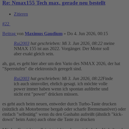
Re: Nmax155 Tech max, gerade neu bestellt
Zitieren
#22
Beitrag
von
Maximus Gaudium
»
Do 4. Jun 2026, 00:15
Rui2003
hat geschrieben:
Mi 3. Jun 2026, 08:22
meine
NMAX 155 ist aus 2022. Vorgänger. Der Motor soll
aber exakt gleich sein.
ah, gut, es geht hier aber um den Vario des NMAX 2026, der hat
"Sperrstufen" die elektronisch geregelt sind.
Rui2003
hat geschrieben:
Mi 3. Jun 2026, 08:22
Finde
ich auch sinnvoller, ehrlich gesagt. ich möchte volle
power immer haben wenn ich spontan aufdrehe und
nicht erst "power" drücken müssen.
es geht auch beim neuen, entweder durch Turbo-Taste drucken
(nützlich als Motorbremse bergab oder scharfe Bremsmanöver) oder
einfach "selbstätig" wenn du den Gashahn aufreißt (ähnlich "kick-
down" beim Auto) auch ohne die Taste zu drucken