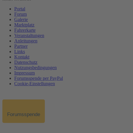
Portal
Forum
Galerie
Marktplatz
Fahrerkarte
Veranstaltungen
Anleitungen
Partner
Links
Kontakt
Datenschutz
Nutzungsbedingungen
Impressum
Forumsspende per PayPal
Cookie-Einstellungen
Forumsspende