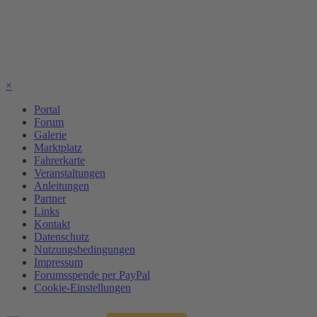
×
Portal
Forum
Galerie
Marktplatz
Fahrerkarte
Veranstaltungen
Anleitungen
Partner
Links
Kontakt
Datenschutz
Nutzungsbedingungen
Impressum
Forumsspende per PayPal
Cookie-Einstellungen