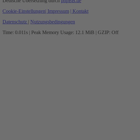
Deutsche Übersetzung durch
phpBB.de
Cookie-Einstellungen
| Impressum
| Kontakt
Datenschutz
|
Nutzungsbedingungen
Time: 0.011s
| Peak Memory Usage: 12.1 MiB | GZIP: Off