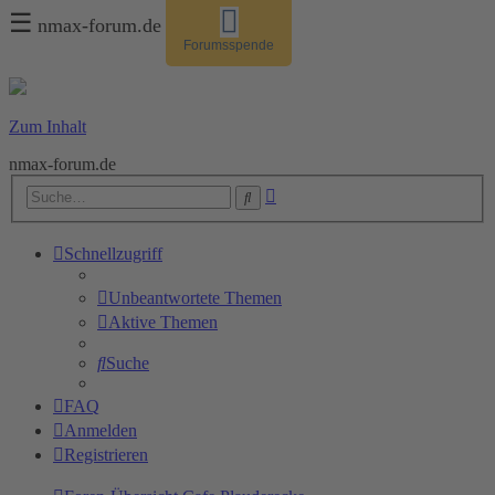
☰
nmax-forum.de
Forumsspende
Zum Inhalt
nmax-forum.de
Erweiterte
Suche
Suche
Schnellzugriff
Unbeantwortete Themen
Aktive Themen
Suche
FAQ
Anmelden
Registrieren