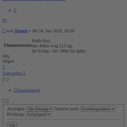
Zitieren
#5
Beitrag
von
Jürgen
»
Mi 24. Jun 2026, 16:30
Hallo Rui,
Themenstarter
der 400er wog 215 kg.
Ist richtig - der 300er ist agiler.
mfg
Jürgen
Nach
oben
Antworten
Druckansicht
Anzeigen:
Sortiere nach:
Richtung: