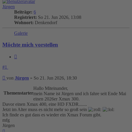
Jürgen
Beiträge:
6
Registriert:
So 21. Jun 2026, 13:08
Wohnort:
Denkendorf
Galerie
Möchte mich vorstellen
Zitieren
#1
Beitrag
von
Jürgen
»
So 21. Jun 2026, 18:30
Hallo Miteinander,
Themenstarter
mein Name ist Jürgen und ich fahre seit Ende Mai
einen 2026er Xmax 300.
Davor einen Xmax 400, eine HD FXDR.......
Jetzt im Alter muss es nicht mehr so groß sein
Ich finde es gut dass es wieder ein Xmax Forum gibt.
mfg
Jürgen
Nach