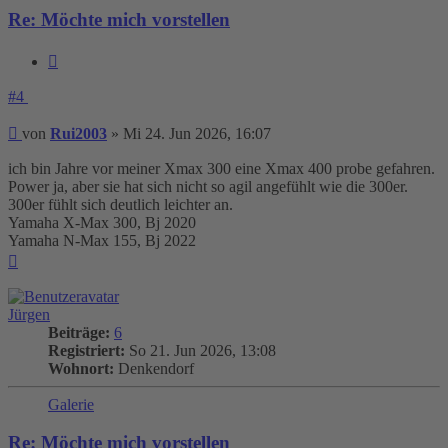
Re: Möchte mich vorstellen
Zitieren
#4
Beitrag
von
Rui2003
»
Mi 24. Jun 2026, 16:07
ich bin Jahre vor meiner Xmax 300 eine Xmax 400 probe gefahren.
Power ja, aber sie hat sich nicht so agil angefühlt wie die 300er.
300er fühlt sich deutlich leichter an.
Yamaha X-Max 300, Bj 2020
Yamaha N-Max 155, Bj 2022
Nach
oben
Jürgen
Beiträge:
6
Registriert:
So 21. Jun 2026, 13:08
Wohnort:
Denkendorf
Galerie
Re: Möchte mich vorstellen