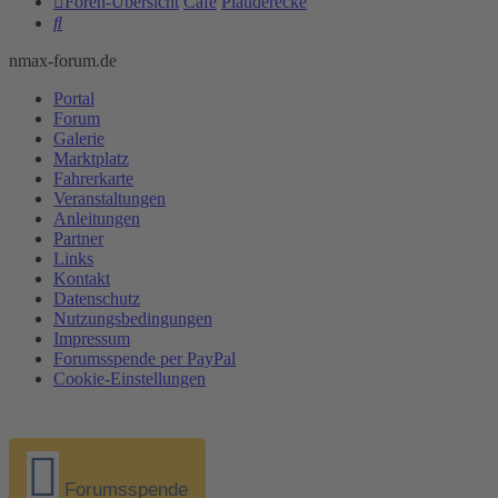
Foren-Übersicht
Cafe
Plauderecke
Suche
nmax-forum.de
Portal
Forum
Galerie
Marktplatz
Fahrerkarte
Veranstaltungen
Anleitungen
Partner
Links
Kontakt
Datenschutz
Nutzungsbedingungen
Impressum
Forumsspende per PayPal
Cookie-Einstellungen
Forumsspende