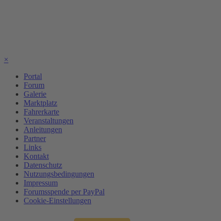
×
Portal
Forum
Galerie
Marktplatz
Fahrerkarte
Veranstaltungen
Anleitungen
Partner
Links
Kontakt
Datenschutz
Nutzungsbedingungen
Impressum
Forumsspende per PayPal
Cookie-Einstellungen