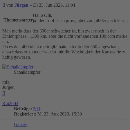
Beitrag
von
Jürgen
»
Di 23. Jun 2026, 11:04
Hallo Olli,
Themenstarter
ja- der Topf ist so gross, aber zum 400er auch leiser.
Man merkt dass der 300er schwächer ist, bin zwar noch in der
Einfahrphase , 1300 km, aber die nicht vorhandenen 100 ccm merke
ich.
Da es den 400 nicht mehr gibt hatte ich mir den 560 angeschaut,
ausser dass er zu teuer war ist mir die Wuchtigkeit der Karosserie zu
heftig gewesen.
Schalldämpfer
mfg
Jürgen
Nach
oben
Rui2003
Beiträge:
303
Registriert:
Mi 23. Aug 2023, 15:30
Galerie