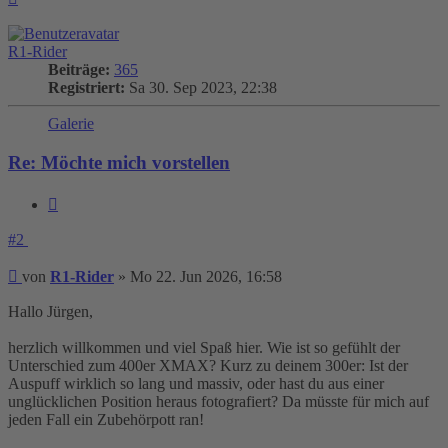
oben
R1-Rider
Beiträge:
365
Registriert:
Sa 30. Sep 2023, 22:38
Galerie
Re: Möchte mich vorstellen
Zitieren
#2
Beitrag
von
R1-Rider
»
Mo 22. Jun 2026, 16:58
Hallo Jürgen,
herzlich willkommen und viel Spaß hier. Wie ist so gefühlt der
Unterschied zum 400er XMAX? Kurz zu deinem 300er: Ist der
Auspuff wirklich so lang und massiv, oder hast du aus einer
unglücklichen Position heraus fotografiert? Da müsste für mich auf
jeden Fall ein Zubehörpott ran!