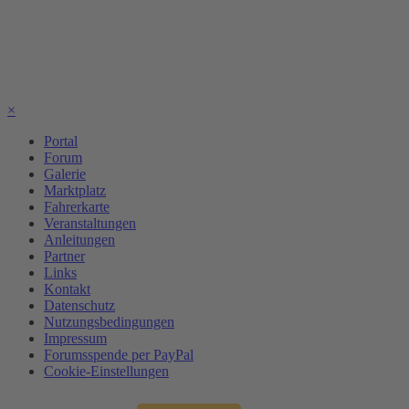
×
Portal
Forum
Galerie
Marktplatz
Fahrerkarte
Veranstaltungen
Anleitungen
Partner
Links
Kontakt
Datenschutz
Nutzungsbedingungen
Impressum
Forumsspende per PayPal
Cookie-Einstellungen