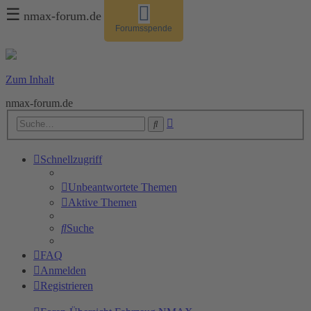
☰
nmax-forum.de
Forumsspende
Zum Inhalt
nmax-forum.de
Erweiterte
Suche
Suche
Schnellzugriff
Unbeantwortete Themen
Aktive Themen
Suche
FAQ
Anmelden
Registrieren