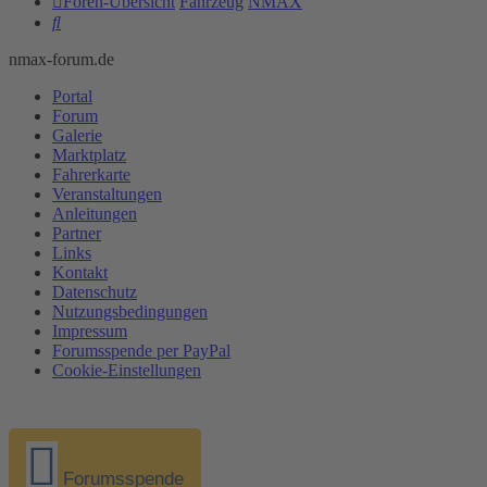
Foren-Übersicht
Fahrzeug
NMAX
Suche
nmax-forum.de
Portal
Forum
Galerie
Marktplatz
Fahrerkarte
Veranstaltungen
Anleitungen
Partner
Links
Kontakt
Datenschutz
Nutzungsbedingungen
Impressum
Forumsspende per PayPal
Cookie-Einstellungen
Forumsspende