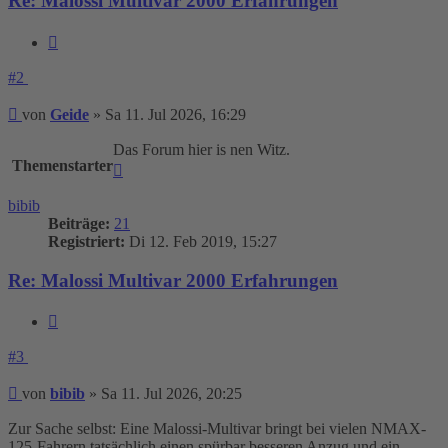
Re: Malossi Multivar 2000 Erfahrungen
Zitieren
#2
Beitrag
von
Geide
»
Sa 11. Jul 2026, 16:29
Das Forum hier is nen Witz.
Themenstarter
Nach
oben
bibib
Beiträge:
21
Registriert:
Di 12. Feb 2019, 15:27
Re: Malossi Multivar 2000 Erfahrungen
Zitieren
#3
Beitrag
von
bibib
»
Sa 11. Jul 2026, 20:25
Zur Sache selbst: Eine Malossi-Multivar bringt bei vielen NMAX-
125-Fahrern tatsächlich einen spürbar besseren Anzug und ein