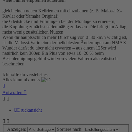
Viele Fahrer empfehlen außerdem:
gleich einen neuen Keilriemen mit einzubauen (z. B. Malossi X-
Kevlar oder Yamaha Original),
die Gleitstücke und Führungen bei der Montage zu erneuern,
die Kupplung zunächst serienmäßig zu lassen. Die bringt im Alltag
meist wenig zusätzlichen Nutzen.
Wenn dir hauptsächlich mehr Durchzug von 0–80 km/h wichtig ist,
ist die Malossi-Vario eine der beliebtesten Änderungen am NMAX.
Wunder darfst du aber nicht erwarten – aus einem 125er wird
natürlich kein 300er. Ein Plus von etwa 10–20 % beim
Beschleunigungsgefühl wird von vielen Fahrern als realistisch
beschrieben.
Ich hoffe du verstehst es.
Alles kann nix muss
Nach
oben
Antworten
Druckansicht
Anzeigen:
Sortiere nach: