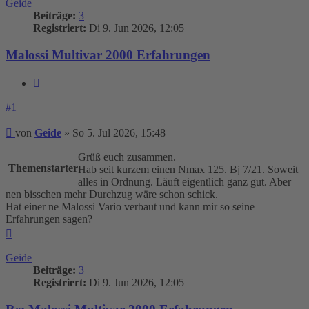
Geide
Beiträge:
3
Registriert:
Di 9. Jun 2026, 12:05
Malossi Multivar 2000 Erfahrungen
Zitieren
#1
Beitrag
von
Geide
»
So 5. Jul 2026, 15:48
Grüß euch zusammen.
Themenstarter
Hab seit kurzem einen Nmax 125. Bj 7/21. Soweit
alles in Ordnung. Läuft eigentlich ganz gut. Aber
nen bisschen mehr Durchzug wäre schon schick.
Hat einer ne Malossi Vario verbaut und kann mir so seine
Erfahrungen sagen?
Nach
oben
Geide
Beiträge:
3
Registriert:
Di 9. Jun 2026, 12:05