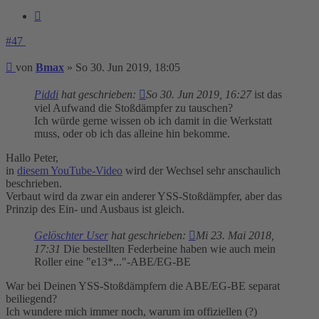
Zitieren
#47
Beitrag
von
Bmax
»
So 30. Jun 2019, 18:05
Piddi
hat geschrieben:
So 30. Jun 2019, 16:27
ist das
viel Aufwand die Stoßdämpfer zu tauschen?
Ich würde gerne wissen ob ich damit in die Werkstatt
muss, oder ob ich das alleine hin bekomme.
Hallo Peter,
in
diesem YouTube-Video
wird der Wechsel sehr anschaulich
beschrieben.
Verbaut wird da zwar ein anderer YSS-Stoßdämpfer, aber das
Prinzip des Ein- und Ausbaus ist gleich.
Gelöschter User
hat geschrieben:
Mi 23. Mai 2018,
17:31
Die bestellten Federbeine haben wie auch mein
Roller eine "e13*..."-ABE/EG-BE
War bei Deinen YSS-Stoßdämpfern die ABE/EG-BE separat
beiliegend?
Ich wundere mich immer noch, warum im offiziellen (?)