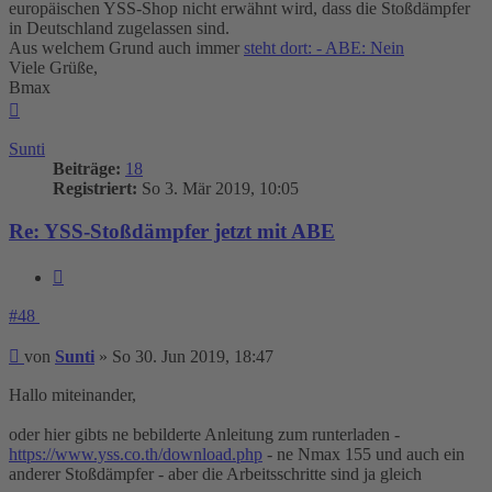
europäischen YSS-Shop nicht erwähnt wird, dass die Stoßdämpfer
in Deutschland zugelassen sind.
Aus welchem Grund auch immer
steht dort: - ABE: Nein
Viele Grüße,
Bmax
Nach
oben
Sunti
Beiträge:
18
Registriert:
So 3. Mär 2019, 10:05
Re: YSS-Stoßdämpfer jetzt mit ABE
Zitieren
#48
Beitrag
von
Sunti
»
So 30. Jun 2019, 18:47
Hallo miteinander,
oder hier gibts ne bebilderte Anleitung zum runterladen -
https://www.yss.co.th/download.php
- ne Nmax 155 und auch ein
anderer Stoßdämpfer - aber die Arbeitsschritte sind ja gleich