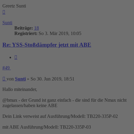
Greetz Sunti
Nach
oben
Sunti
Beiträge:
18
Registriert:
So 3. Mär 2019, 10:05
Re: YSS-Stoßdämpfer jetzt mit ABE
Zitieren
#49
Beitrag
von
Sunti
»
So 30. Jun 2019, 18:51
Hallo miteinander,
@bmax - der Grund ist ganz einfach - die sind für die Nmax nicht
zugelassen/haben keine ABE
Dein Link verweist auf Ausführung/Modell: TB220-335P-02
mit ABE Ausführung/Modell: TB220-335P-03