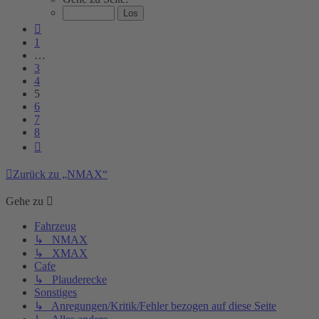
von
8
Vorherige
1
…
3
4
5
6
7
8
Nächste
Zurück zu „NMAX“
Gehe zu
Fahrzeug
↳ NMAX
↳ XMAX
Cafe
↳ Plauderecke
Sonstiges
↳ Anregungen/Kritik/Fehler bezogen auf diese Seite