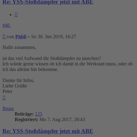
Re: YSS-Stoßdämpfer jetzt mit ABE
Zitieren
#46
Beitrag
von
Piddi
»
So 30. Jun 2019, 16:27
Hallo zusammen,
ist das viel Aufwand die Stoßdämpfer zu tauschen?
Ich würde gerne wissen ob ich damit in die Werkstatt muss, oder ob
ich das alleine hin bekomme.
Danke für Infos,
Liebe Grüße
Peter
Nach
oben
Bmax
Beiträge:
125
Registriert:
Mo 7. Aug 2017, 20:43
Re: YSS-Stoßdämpfer jetzt mit ABE