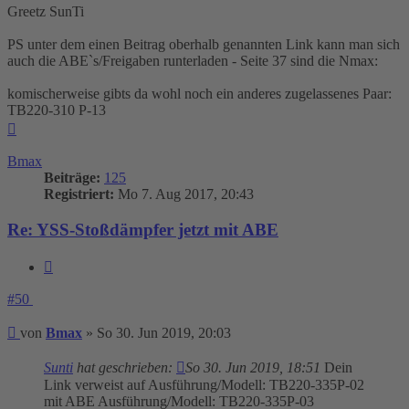
Greetz SunTi
PS unter dem einen Beitrag oberhalb genannten Link kann man sich
auch die ABE`s/Freigaben runterladen - Seite 37 sind die Nmax:
komischerweise gibts da wohl noch ein anderes zugelassenes Paar:
TB220-310 P-13
Nach
oben
Bmax
Beiträge:
125
Registriert:
Mo 7. Aug 2017, 20:43
Re: YSS-Stoßdämpfer jetzt mit ABE
Zitieren
#50
Beitrag
von
Bmax
»
So 30. Jun 2019, 20:03
Sunti
hat geschrieben:
So 30. Jun 2019, 18:51
Dein
Link verweist auf Ausführung/Modell: TB220-335P-02
mit ABE Ausführung/Modell: TB220-335P-03