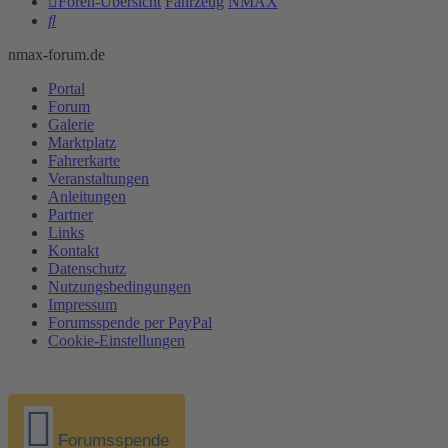
Foren-Übersicht
Fahrzeug
NMAX
Suche
nmax-forum.de
Portal
Forum
Galerie
Marktplatz
Fahrerkarte
Veranstaltungen
Anleitungen
Partner
Links
Kontakt
Datenschutz
Nutzungsbedingungen
Impressum
Forumsspende per PayPal
Cookie-Einstellungen
Forumsspende