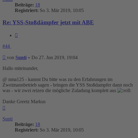
Beiträge:
18
Registriert:
So 3. Mär 2019, 10:05
Re: YSS-Stoßdämpfer jetzt mit ABE
Zitieren
#44
Beitrag
von
Sunti
»
Do 27. Jun 2019, 19:04
Hallo miteinander,
@ nma125 - kannst Du bitte was zu den Erfahrungen im
Zweimannbetrieb sagen - bringen die YSS Stoßdampfer dann noch
was - wir zwei reizen die mögliche Zuladung komplett aus
Danke Greetz Markus
Nach
oben
Sunti
Beiträge:
18
Registriert:
So 3. Mär 2019, 10:05