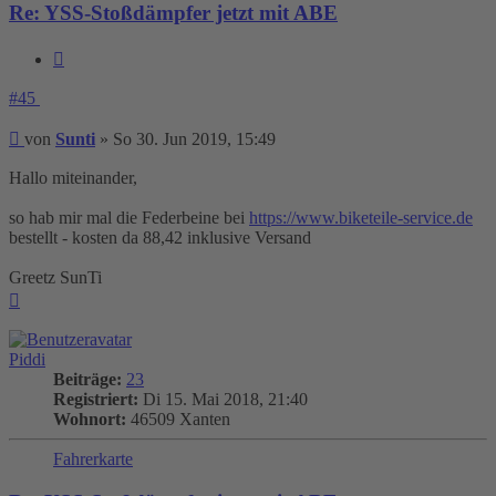
Re: YSS-Stoßdämpfer jetzt mit ABE
Zitieren
#45
Beitrag
von
Sunti
»
So 30. Jun 2019, 15:49
Hallo miteinander,
so hab mir mal die Federbeine bei
https://www.biketeile-service.de
bestellt - kosten da 88,42 inklusive Versand
Greetz SunTi
Nach
oben
Piddi
Beiträge:
23
Registriert:
Di 15. Mai 2018, 21:40
Wohnort:
46509 Xanten
Fahrerkarte