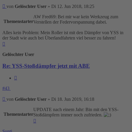
Beitrag
von
Gelöschter User
»
Di 12. Jun 2018, 18:25
AW Fred69: Bei mir war kein Werkzeug zum
Themenstarter
Verstellen der Federvorspannung dabei.
Alles kein Problem: Mein Roller ist mit den Dämpfer von YSS in
der Stadt wie auch bei Überlandfahrten viel besser zu fahren!
Nach
oben
Gelöschter User
Re: YSS-Stoßdämpfer jetzt mit ABE
Zitieren
#43
Beitrag
von
Gelöschter User
»
Di 18. Jun 2019, 16:18
UPDATE nach einem Jahr: Bin mit den YSS-
Themenstarter
Stoßdämpfern immer noch zufrieden.
Nach
oben
Sunti