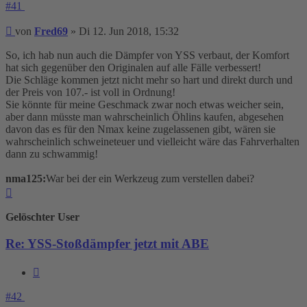
#41
Beitrag
von
Fred69
»
Di 12. Jun 2018, 15:32
So, ich hab nun auch die Dämpfer von YSS verbaut, der Komfort
hat sich gegenüber den Originalen auf alle Fälle verbessert!
Die Schläge kommen jetzt nicht mehr so hart und direkt durch und
der Preis von 107.- ist voll in Ordnung!
Sie könnte für meine Geschmack zwar noch etwas weicher sein,
aber dann müsste man wahrscheinlich Öhlins kaufen, abgesehen
davon das es für den Nmax keine zugelassenen gibt, wären sie
wahrscheinlich schweineteuer und vielleicht wäre das Fahrverhalten
dann zu schwammig!
nma125:
War bei der ein Werkzeug zum verstellen dabei?
Nach
oben
Gelöschter User
Re: YSS-Stoßdämpfer jetzt mit ABE
Zitieren
#42