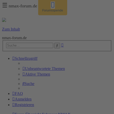
☰
nmax-forum.de
Forumsspende
Zum Inhalt
nmax-forum.de
Erweiterte
Suche
Suche
Schnellzugriff
Unbeantwortete Themen
Aktive Themen
Suche
FAQ
Anmelden
Registrieren