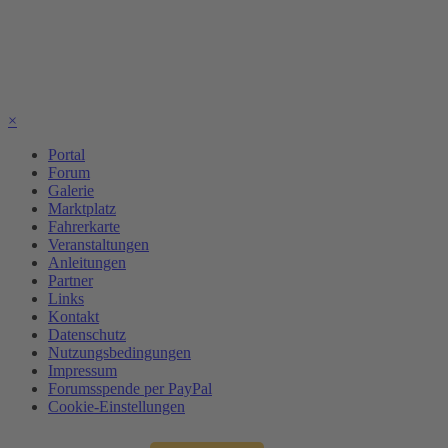
×
Portal
Forum
Galerie
Marktplatz
Fahrerkarte
Veranstaltungen
Anleitungen
Partner
Links
Kontakt
Datenschutz
Nutzungsbedingungen
Impressum
Forumsspende per PayPal
Cookie-Einstellungen