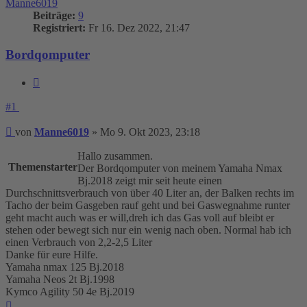
Manne6019
Beiträge:
9
Registriert:
Fr 16. Dez 2022, 21:47
Bordqomputer
Zitieren
#1
Beitrag
von
Manne6019
»
Mo 9. Okt 2023, 23:18
Hallo zusammen.
Themenstarter
Der Bordqomputer von meinem Yamaha Nmax
Bj.2018 zeigt mir seit heute einen
Durchschnittsverbrauch von über 40 Liter an, der Balken rechts im
Tacho der beim Gasgeben rauf geht und bei Gaswegnahme runter
geht macht auch was er will,dreh ich das Gas voll auf bleibt er
stehen oder bewegt sich nur ein wenig nach oben. Normal hab ich
einen Verbrauch von 2,2-2,5 Liter
Danke für eure Hilfe.
Yamaha nmax 125 Bj.2018
Yamaha Neos 2t Bj.1998
Kymco Agility 50 4e Bj.2019
Nach