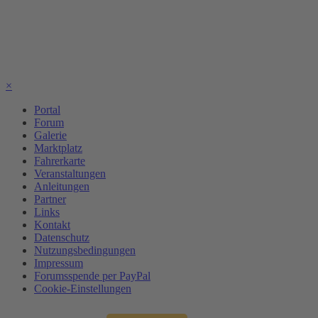
×
Portal
Forum
Galerie
Marktplatz
Fahrerkarte
Veranstaltungen
Anleitungen
Partner
Links
Kontakt
Datenschutz
Nutzungsbedingungen
Impressum
Forumsspende per PayPal
Cookie-Einstellungen