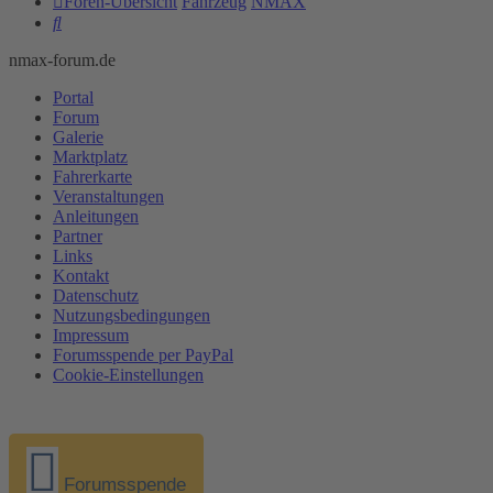
Foren-Übersicht
Fahrzeug
NMAX
Suche
nmax-forum.de
Portal
Forum
Galerie
Marktplatz
Fahrerkarte
Veranstaltungen
Anleitungen
Partner
Links
Kontakt
Datenschutz
Nutzungsbedingungen
Impressum
Forumsspende per PayPal
Cookie-Einstellungen
Forumsspende