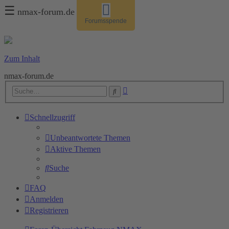
☰
nmax-forum.de
Forumsspende
Zum Inhalt
nmax-forum.de
Erweiterte
Suche
Suche
Schnellzugriff
Unbeantwortete Themen
Aktive Themen
Suche
FAQ
Anmelden
Registrieren